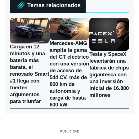
Temas relacionados
Mercedes-AMG
Carga en 12
amplía la gama
minutos y una
Tesla y SpaceX
del GT eléctrico
batería más
levantarán una
con una versión
barata, el
fábrica de chips
de acceso de
renovado Smart
gigantesca con
544 CV, más de
#1 llega con
una inversión
800 km de
fuertes
inicial de 16.800
autonomía y
argumentos
millones
carga de hasta
para triunfar
600 kW