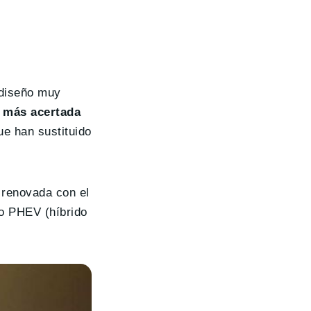
 diseño muy
a más acertada
ue han sustituido
 renovada con el
mo PHEV (híbrido