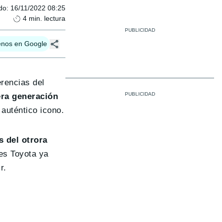
do
:
16/11/2022 08:25
4
min. lectura
enos en Google
erencias del
era generación
 auténtico icono.
s del otrora
es Toyota ya
r.