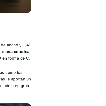
 de ancho y 1,41
uce
una estética
D en forma de C.
tos como los
das le aportan un
 modelo en gran