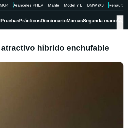
MG4
Aranceles PHEV
Mahle
Model Y L
BMW iX3
Renault 4
d
Pruebas
Prácticos
Diccionario
Marcas
Segunda mano
 atractivo híbrido enchufable