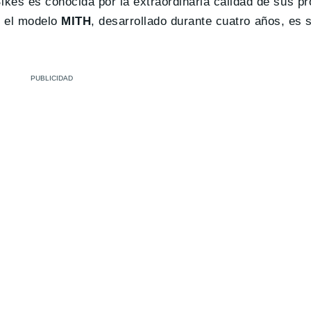
es es conocida por la extraordinaria calidad de sus pr
 Y el modelo
MITH
, desarrollado durante cuatro años, es 