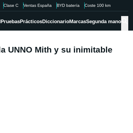
Clase C
Ventas España
BYD batería
Coste 100 km
d
Pruebas
Prácticos
Diccionario
Marcas
Segunda mano
 la UNNO Mith y su inimitable