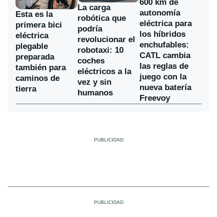
600 km de
La carga
autonomía
Esta es la
robótica que
eléctrica para
primera bici
podría
los híbridos
eléctrica
revolucionar el
enchufables:
plegable
robotaxi: 10
CATL cambia
preparada
coches
las reglas de
también para
eléctricos a la
juego con la
caminos de
vez y sin
nueva batería
tierra
humanos
Freevoy