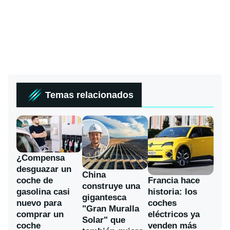
Temas relacionados
¿Compensa
desguazar un
China
coche de
Francia hace
construye una
gasolina casi
historia: los
gigantesca
nuevo para
coches
"Gran Muralla
comprar un
eléctricos ya
Solar" que
coche
venden más