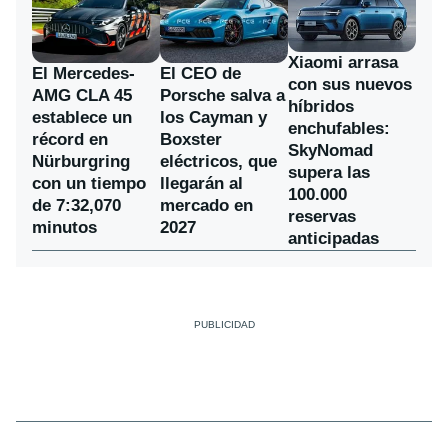
Xiaomi arrasa
El Mercedes-
El CEO de
con sus nuevos
AMG CLA 45
Porsche salva a
híbridos
establece un
los Cayman y
enchufables:
récord en
Boxster
SkyNomad
Nürburgring
eléctricos, que
supera las
con un tiempo
llegarán al
100.000
de 7:32,070
mercado en
reservas
minutos
2027
anticipadas