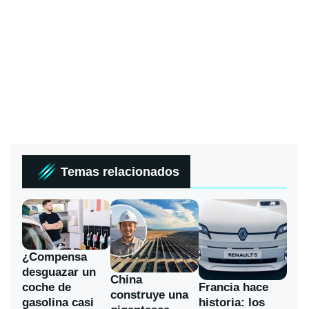
Temas relacionados
¿Compensa
desguazar un
China
coche de
Francia hace
construye una
gasolina casi
historia: los