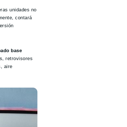
eras unidades no
mente, contará
ersión
bado base
, retrovisores
, aire