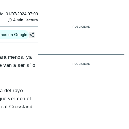
do
:
01/07/2024 07:00
4
min. lectura
enos en Google
para menos, ya
e van a ser sí o
a del rayo
ue ver con el
a al Crossland.