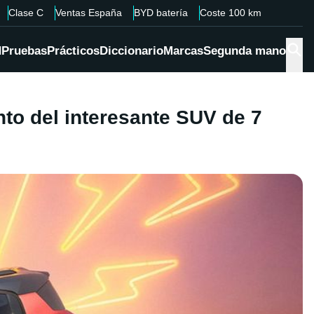
Clase C
Ventas España
BYD batería
Coste 100 km
d
Pruebas
Prácticos
Diccionario
Marcas
Segunda mano
ento del interesante SUV de 7