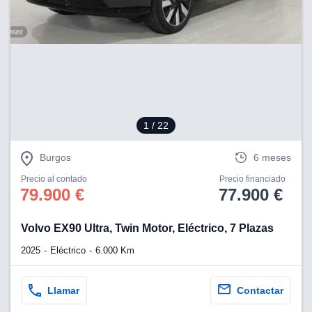
lización
ecisa e
n mediante
spositivos,
contenido
os, medición
 y contenido,
 de audiencia
1
/ 22
e servicios.
Burgos
6 meses
 1199 socios
Precio al contado
Precio financiado
79.900 €
77.900 €
Volvo EX90 Ultra, Twin Motor, Eléctrico, 7 Plazas
2025
Eléctrico
6.000 Km
Llamar
Contactar