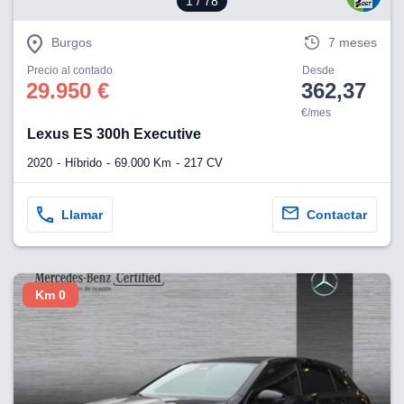
1
/ 78
Burgos
7 meses
Precio al contado
Desde
29.950 €
362,37
€/mes
Lexus ES 300h Executive
2020
Híbrido
69.000 Km
217 CV
Llamar
Contactar
Km 0