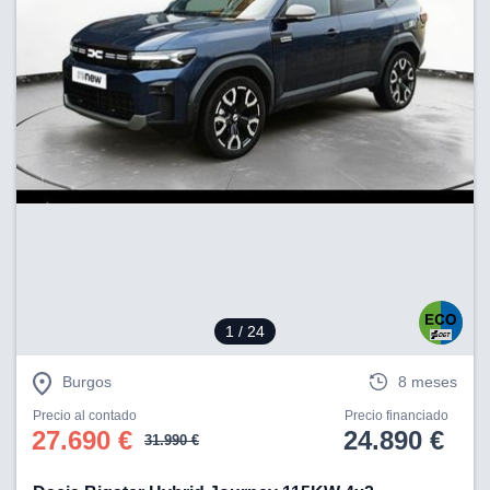
1
/ 24
Burgos
8 meses
Precio al contado
Precio financiado
27.690 €
24.890 €
31.990 €