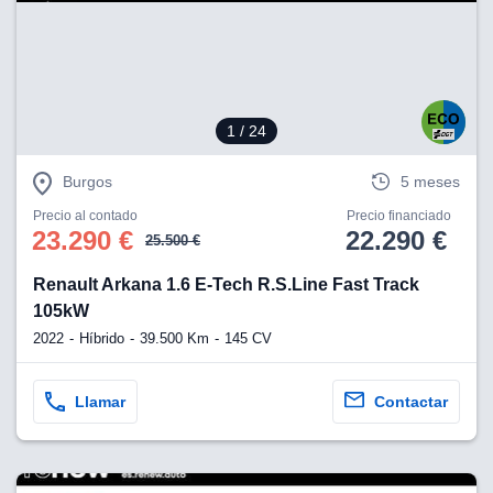
eb, pero no se
okies para
omportamiento
ar publicidad
ersonalizado,
drás
1
/ 24
licidad
rsonalizada.
zar la
Burgos
5 meses
e cookies y
stro sitio
Precio al contado
Precio financiado
23.290 €
22.290 €
 de este
25.500 €
do el botón
Renault Arkana 1.6 E-Tech R.S.Line Fast Track
105kW
ntimiento,
estros socios
2022
Híbrido
39.500 Km
145 CV
ies,
es únicos o
imilares para
Llamar
Contactar
cceder y
os personales
a en este
s direcciones