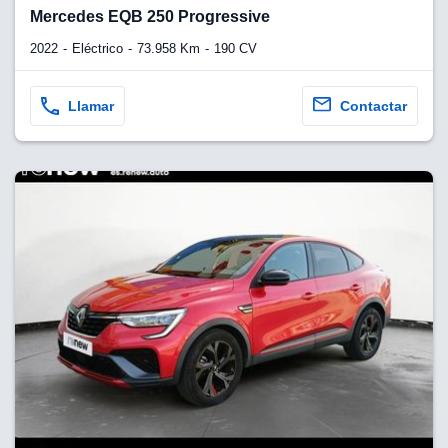
lquier
Mercedes EQB 250 Progressive
to pulsando
2022
Eléctrico
73.958 Km
190 CV
n de cookies
disponible en
Llamar
Contactar
stra página
VAMENTE,
ecnologías
 cookies
o aceptar la
e cookies,
er a nuestro
ectricos.com.
 te
e que solo se
okies que
ias para
 navegación