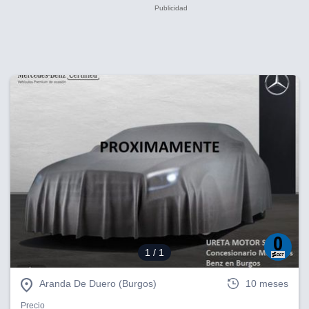
1
/ 1
Aranda De Duero (Burgos)
10 meses
Precio