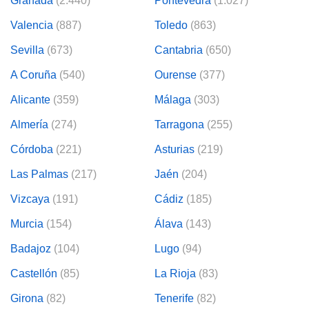
Granada
(2.440)
Pontevedra
(1.027)
Valencia
(887)
Toledo
(863)
Sevilla
(673)
Cantabria
(650)
A Coruña
(540)
Ourense
(377)
Alicante
(359)
Málaga
(303)
Almería
(274)
Tarragona
(255)
Córdoba
(221)
Asturias
(219)
Las Palmas
(217)
Jaén
(204)
Vizcaya
(191)
Cádiz
(185)
Murcia
(154)
Álava
(143)
Badajoz
(104)
Lugo
(94)
Castellón
(85)
La Rioja
(83)
Girona
(82)
Tenerife
(82)