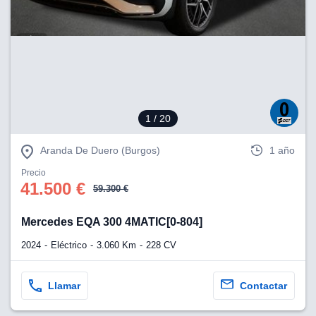
1
/ 20
Aranda De Duero (Burgos)
1 año
Precio
41.500 €
59.300 €
Mercedes EQA 300 4MATIC[0-804]
2024
Eléctrico
3.060 Km
228 CV
Llamar
Contactar