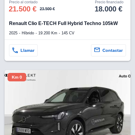
os para
Precio al contado
Precio financiado
anuncios
21.500 €
18.000 €
23.500 €
 perfiles
ad
Renault Clio E-TECH Full Hybrid Techno 105kW
 utilizar
seleccionar la
2025
Híbrido
19.200 Km
145 CV
rsonalizada,
l para
el contenido,
Llamar
Contactar
s para la
 contenido
, medir el
e la
edir el
Km 0
el contenido,
 público a
adísticas o a
 combinación
cedentes de
entes,
mejora de los
o de datos
 el objetivo
r el