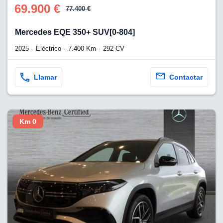
69.900 €
77.400 €
Mercedes EQE 350+ SUV[0-804]
2025
Eléctrico
7.400 Km
292 CV
Llamar
Contactar
Km 0