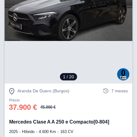
1
/ 20
Aranda De Duero (Burgos)
7 meses
Precio
37.900 €
45.000 €
Mercedes Clase A A 250 e Compacto[0-804]
2025
Híbrido
4.600 Km
163 CV