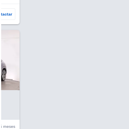
tactar
V
5 meses