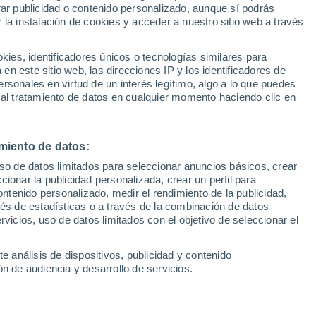
rar publicidad o contenido personalizado, aunque sí podrás
 la instalación de cookies y acceder a nuestro sitio web a través
1
/ 13
1
/ 14
es, identificadores únicos o tecnologías similares para
n este sitio web, las direcciones IP y los identificadores de
3 meses
Barcelona
rsonales en virtud de un interés legítimo, algo a lo que puedes
 al tratamiento de datos en cualquier momento haciendo clic en
Precio al contado
26.900 €
miento de datos:
0.8 EREV E-SKYACTIV
Mazda MX-30 0.8 EREV E-SK
NTAG AUTO 5P
EXCLUSIVE-LINE AUTO 5P
uso de datos limitados para seleccionar anuncios básicos, crear
ccionar la publicidad personalizada, crear un perfil para
15.900 Km
170 CV
2025
Eléctrico
10.000 Km
170 CV
ontenido personalizado, medir el rendimiento de la publicidad,
vés de estadísticas o a través de la combinación de datos
rvicios, uso de datos limitados con el objetivo de seleccionar el
Contactar
Con
e análisis de dispositivos, publicidad y contenido
n de audiencia y desarrollo de servicios.