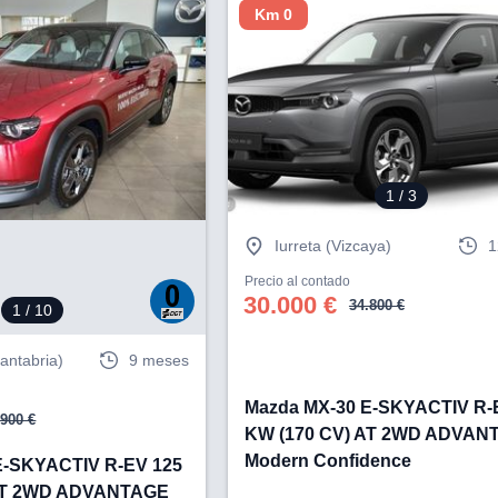
Km 0
1
/ 3
Iurreta (Vizcaya)
1
Precio al contado
30.000 €
34.800 €
1
/ 10
antabria)
9 meses
Mazda MX-30 E-SKYACTIV R-
.900 €
KW (170 CV) AT 2WD ADVAN
Modern Confidence
E-SKYACTIV R-EV 125
 AT 2WD ADVANTAGE