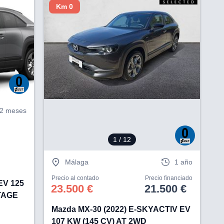
Km 0
V
2 meses
1
/ 12
Málaga
1 año
Precio al contado
Precio financiado
EV 125
23.500 €
21.500 €
TAGE
Mazda MX-30 (2022) E-SKYACTIV EV
107 KW (145 CV) AT 2WD