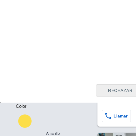
Tipo de vendedor
Todos
Plazas
Barcelona
-
Precio
21.500 €
26
Puertas
Mazda MX-30 e
-
Advantage Mo
RECHAZAR
125kW
2024
Híbrido
25
Color
Llamar
Amarillo