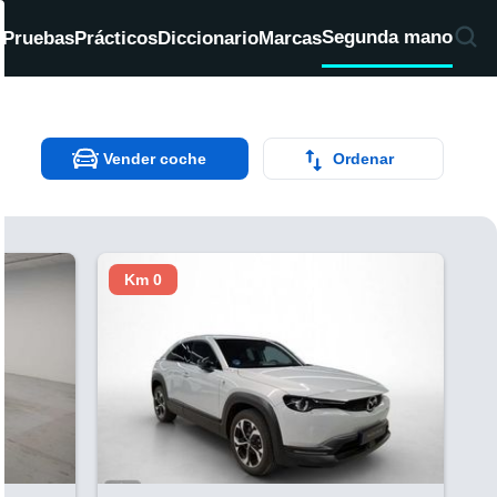
Segunda mano
d
Pruebas
Prácticos
Diccionario
Marcas
Vender coche
Ordenar
Km 0
V