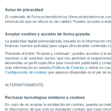
Aviso de privacidad
El contenido de Forococheseléctricos (forococheselectricos.com
información que se ofrece es de calidad. Puedes acceder a este
Inicio
Coches eléctricos de segunda mano
Mazda
MX-30
Aceptar cookies y acceder de forma gratuita
38
Mazda MX-30 de segund
La publicidad digital personalizada, basada en la información r
financiar nuestra actividad para seguir ofreciéndote contenido c
Pulsando el botón "Aceptar y continuar", puedes acceder a la w
nuestras o de nuestros socios, que nos permiten el seguimiento
Guardar búsqueda
desarrollar un perfil específico para mostrarte publicidad y co
más información en nuestra
Política de Cookies
y retirar en cu
Configuración de cookies
que aparece disponible en el pie de n
Marca
Mazda
ALTERNATIVAMENTE,
Modelo
Rechazar tecnologías similares a cookies
En caso de no aceptar la instalación de cookies, puedes accede
MX-30
te informamos de que solo se instalarán cookies que sean necesa