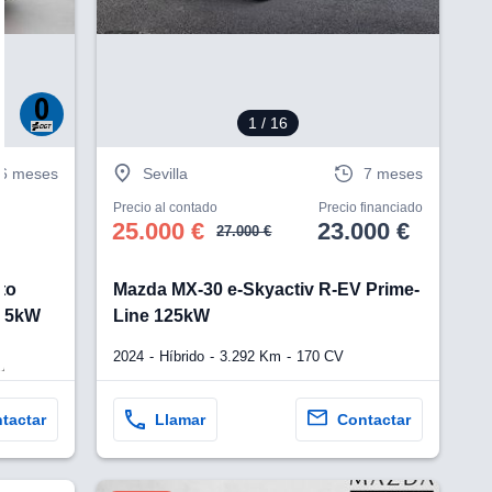
1
/ 16
6 meses
Sevilla
7 meses
Precio al contado
Precio financiado
25.000 €
23.000 €
27.000 €
to
Mazda MX-30 e-Skyactiv R-EV Prime-
105kW
Line 125kW
2024
Híbrido
3.292 Km
170 CV
tactar
Llamar
Contactar