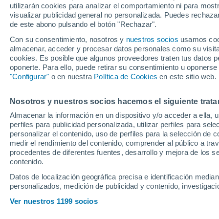
utilizarán cookies para analizar el comportamiento ni para most
visualizar publicidad general no personalizada. Puedes rechazar
de este abono pulsando el botón "Rechazar".
Ubicación
Con su consentimiento, nosotros y
nuestros socios
usamos cooki
almacenar, acceder y procesar datos personales como su visita e
Población o CP
Provincia
Barcelona
cookies. Es posible que algunos proveedores traten tus datos pe
oponerte. Para ello, puede retirar su consentimiento u oponerse
Precio al contado
"Configurar"
o en nuestra
Política de Cookies
en este sitio web.
23.200 €
Radio
Nosotros y nuestros socios hacemos el siguiente trata
Mazda MX-30 
ADVANTAG VI
Almacenar la información en un dispositivo y/o acceder a ella, 
perfiles para publicidad personalizada, utilizar perfiles para sele
2024
Eléctrico
Todo el país
personalizar el contenido, uso de perfiles para la selección de c
medir el rendimiento del contenido, comprender al público a tra
Solo anuncios de Península y
procedentes de diferentes fuentes, desarrollo y mejora de los se
Baleares
contenido.
Datos de localización geográfica precisa e identificación mediant
personalizados, medición de publicidad y contenido, investigació
Nuevos en stock
Ver nuestros 1199 socios