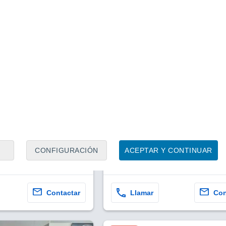
1
/ 20
1
/ 20
6 meses
Barcelona
Precio al contado
20.900 €
.100 €
-Skyactiv R-EV
Mazda MX-30 e-Skyactiv Mako
dern Confidence
Premium Urban Expression 
CONFIGURACIÓN
ACEPTAR Y CONTINUAR
.600 Km
170 CV
2023
Eléctrico
1.987 Km
143 CV
Contactar
Llamar
Con