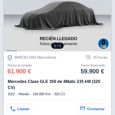
ciar nuestra
ACEPTAR
a seguir
Y
contenido con
CONTINUAR
res de
oste.
CONFIGURACIÓN
botón
ntinuar",
er a la web
RECHAZAR
instalación
1
/ 1
cookies, ya
s o de
BARCELONA (Barcelona)
15 horas
ios, que nos
eguimiento y
Precio al contado
Precio financiado
61.900 €
59.900 €
o en el sitio
 desarrollar
Mercedes Clase GLE 350 de 4Matic 235 kW (320
cífico para
CV)
licidad y
rsonalizado
2022
Híbrido
104.000 Km
320 CV
el mismo.
ltar más
n nuestra
Llamar
Contactar
ookies
y