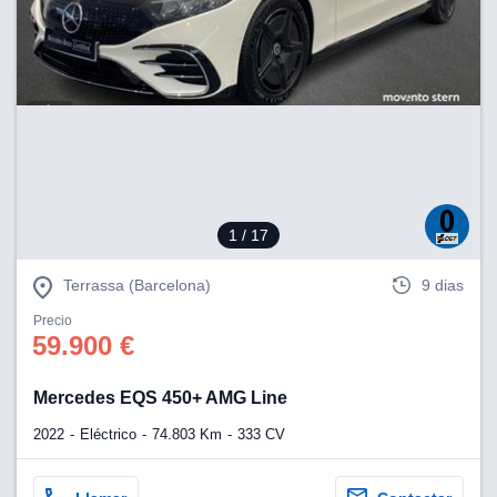
1
/ 17
Terrassa (Barcelona)
9 dias
Precio
59.900 €
Mercedes EQS 450+ AMG Line
2022
Eléctrico
74.803 Km
333 CV