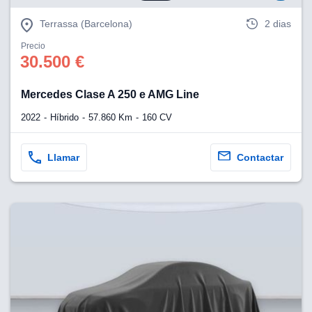
eb, pero no se
okies para
Terrassa (Barcelona)
2 dias
omportamiento
ar publicidad
Precio
ersonalizado,
30.500 €
drás
licidad
Mercedes Clase A 250 e AMG Line
rsonalizada.
zar la
2022
Híbrido
57.860 Km
160 CV
e cookies y
stro sitio
 de este
Llamar
Contactar
do el botón
ntimiento,
estros socios
ies,
es únicos o
imilares para
cceder y
os personales
a en este
s direcciones