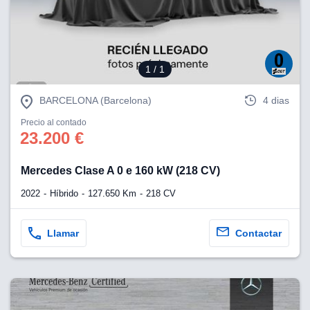
tificadores de
posible que
eedores traten
rsonales en
nterés
1
/ 1
 a lo que
rte. Para
tirar su
BARCELONA (Barcelona)
4 dias
to u oponerse
Precio al contado
o de datos en
23.200 €
mento
 en
 en nuestra
Mercedes Clase A 0 e 160 kW (218 CV)
ookies
en
b.
2022
Híbrido
127.650 Km
218 CV
 nuestros
emos el
Llamar
Contactar
ratamiento
 información
tivo y/o
a, uso de