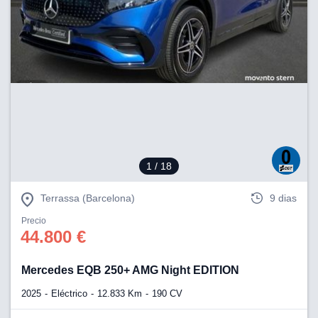
1
/ 18
Terrassa (Barcelona)
9 dias
Precio
44.800 €
Mercedes EQB 250+ AMG Night EDITION
2025
Eléctrico
12.833 Km
190 CV