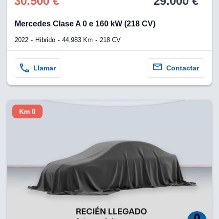
30.500 €
29.000 €
lización
Mercedes Clase A 0 e 160 kW (218 CV)
ecisa e
2022
Híbrido
44.983 Km
218 CV
n mediante
spositivos,
contenido
Llamar
Contactar
os, medición
 y contenido,
 de audiencia
e servicios.
Km 0
 1199 socios