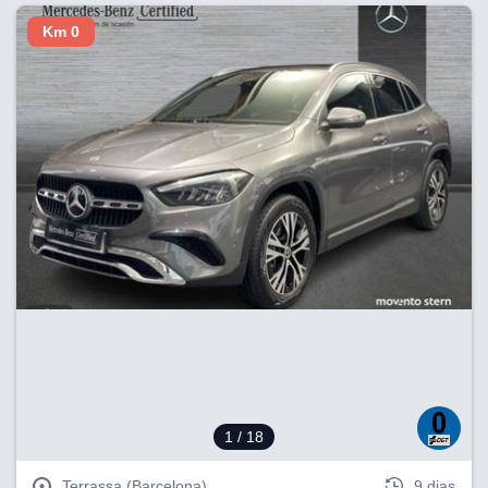
Km 0
1
/ 18
Terrassa (Barcelona)
9 dias