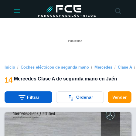
ivacidad
de
éctricos
lectricos.com)
rado por
 para
e la
ue se ofrece
d. Puedes
e sitio web
Inicio
Coches eléctricos de segunda mano
Mercedes
Clase A
siguientes
14
Mercedes Clase A de segunda mano en Jaén
okies y
 forma
Filtrar
Ordenar
Vender
digital
a, basada en
n recogida
kies o
imilares, nos