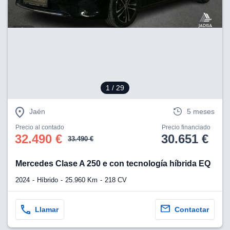
lización
ecisa e
n mediante
spositivos,
contenido
os, medición
 y contenido,
1
/ 29
 de audiencia
e servicios.
Jaén
5 meses
 1199 socios
Precio al contado
Precio financiado
32.490 €
30.651 €
33.490 €
Mercedes Clase A 250 e con tecnología híbrida EQ
2024
Híbrido
25.960 Km
218 CV
Llamar
Contactar