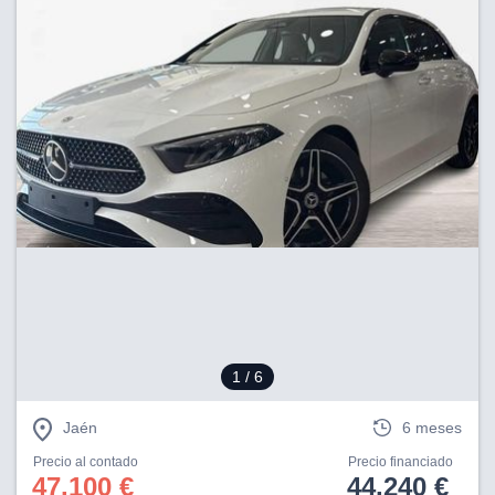
1
/ 6
Jaén
6 meses
Precio al contado
Precio financiado
47.100 €
44.240 €