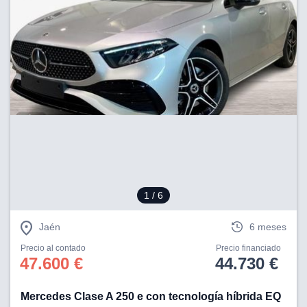
1
/ 6
Jaén
6 meses
Precio al contado
Precio financiado
47.600 €
44.730 €
Mercedes Clase A 250 e con tecnología híbrida EQ