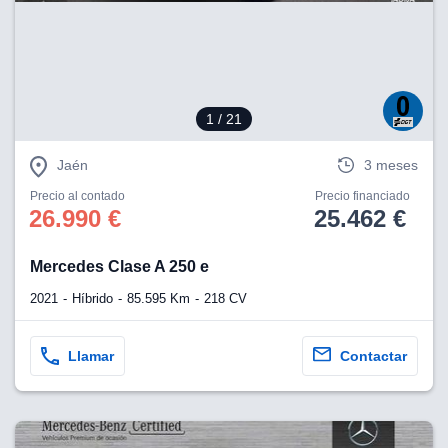
eb, pero no se
okies para
omportamiento
ar publicidad
ersonalizado,
drás
1
/ 21
licidad
rsonalizada.
zar la
Jaén
3 meses
e cookies y
stro sitio
Precio al contado
Precio financiado
26.990 €
25.462 €
 de este
do el botón
Mercedes Clase A 250 e
ntimiento,
2021
Híbrido
85.595 Km
218 CV
estros socios
ies,
es únicos o
Llamar
Contactar
imilares para
cceder y
os personales
a en este
s direcciones