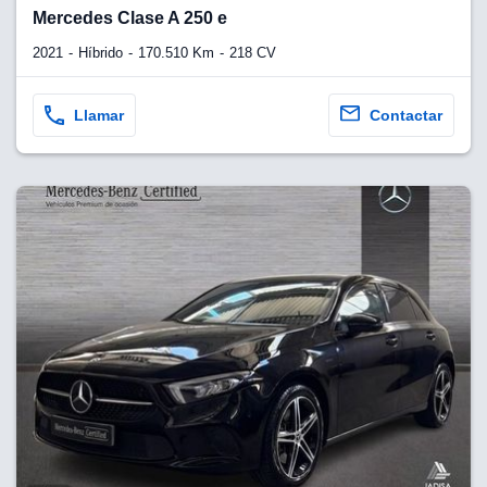
lquier
Mercedes Clase A 250 e
to pulsando
2021
Híbrido
170.510 Km
218 CV
n de cookies
disponible en
Llamar
Contactar
stra página
VAMENTE,
ecnologías
 cookies
o aceptar la
e cookies,
er a nuestro
ectricos.com.
 te
e que solo se
okies que
ias para
 navegación