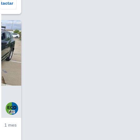
tactar
V
1 mes