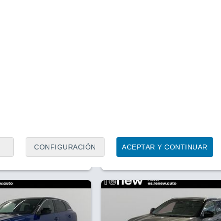
1
/ 23
1
/ 26
rcelona)
1 mes
Sabadell (Barcelona)
Precio al contado
Precio 
34.850 €
30.9
.910 €
34.860 €
l Iconic Esprit Alpine
Renault Austral Techno E-Tech
 147kW
Hybrid 147kW (200CV)
.022 Km
200 CV
2025
Híbrido
17.351 Km
200 CV
CONFIGURACIÓN
ACEPTAR Y CONTINUAR
Contactar
Llamar
Con