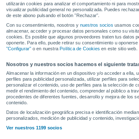
utilizarán cookies para analizar el comportamiento ni para most
visualizar publicidad general no personalizada. Puedes rechazar
de este abono pulsando el botón "Rechazar".
Ubicación
Con su consentimiento, nosotros y
nuestros socios
usamos cooki
almacenar, acceder y procesar datos personales como su visita e
Población o CP
Provincia
Leganes (Ma
cookies. Es posible que algunos proveedores traten tus datos pe
oponerte. Para ello, puede retirar su consentimiento u oponerse
Precio al contado
"Configurar"
o en nuestra
Política de Cookies
en este sitio web.
21.690 €
22
Radio
Nosotros y nuestros socios hacemos el siguiente trata
Renault Austra
advanced 130
Almacenar la información en un dispositivo y/o acceder a ella, 
perfiles para publicidad personalizada, utilizar perfiles para sele
2023
Híbrido
13
Todo el país
personalizar el contenido, uso de perfiles para la selección de c
medir el rendimiento del contenido, comprender al público a tra
Solo anuncios de Península y
procedentes de diferentes fuentes, desarrollo y mejora de los se
Llamar
Baleares
contenido.
Datos de localización geográfica precisa e identificación mediant
personalizados, medición de publicidad y contenido, investigació
Nuevos en stock
Ver nuestros 1199 socios