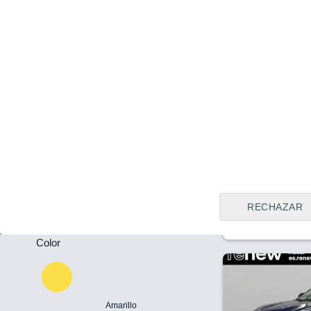
Tipo de vendedor
Todos
Sabadell (Ba
Plazas
Precio
34.900 €
34
-
Renault Austra
E-Tech F Hybr
Puertas
2023
Híbrido
33
-
RECHAZAR
Llamar
Color
Amarillo