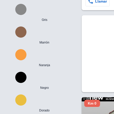
Llamar
Gris
Marrón
Naranja
Negro
Km 0
Dorado