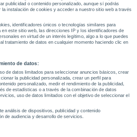
rar publicidad o contenido personalizado, aunque sí podrás
 la instalación de cookies y acceder a nuestro sitio web a través
1
/ 10
1
/ 10
es, identificadores únicos o tecnologías similares para
n este sitio web, las direcciones IP y los identificadores de
drid)
1 mes
Leganes (Madrid)
rsonales en virtud de un interés legítimo, algo a lo que puedes
 al tratamiento de datos en cualquier momento haciendo clic en
Precio financiado
Precio al contado
Precio 
20.890 €
21.690 €
20.8
.150 €
22.150 €
miento de datos:
l 1.2 TCe mild hybrid
Renault Austral 1.2 TCe mild 
 CV
advanced 130 CV
uso de datos limitados para seleccionar anuncios básicos, crear
ccionar la publicidad personalizada, crear un perfil para
2.644 Km
130 CV
2023
Híbrido
132.644 Km
130 CV
ontenido personalizado, medir el rendimiento de la publicidad,
vés de estadísticas o a través de la combinación de datos
rvicios, uso de datos limitados con el objetivo de seleccionar el
Contactar
Llamar
Con
e análisis de dispositivos, publicidad y contenido
n de audiencia y desarrollo de servicios.