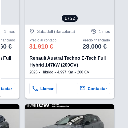
1
/ 22
1 mes
Sabadell (Barcelona)
1 mes
financiado
Precio al contado
Precio financiado
60 €
31.910 €
28.000 €
 Full
Renault Austral Techno E-Tech Full
Hybrid 147kW (200CV)
2025
Híbrido
4.997 Km
200 CV
tactar
Llamar
Contactar