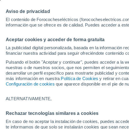
Aviso de privacidad
El contenido de Forococheseléctricos (forococheselectricos.com
información que se ofrece es de calidad. Puedes acceder a este
Inicio
Coches eléctricos de segunda mano
Renault
Austra
Aceptar cookies y acceder de forma gratuita
371
Renault Austral de se
La publicidad digital personalizada, basada en la información r
financiar nuestra actividad para seguir ofreciéndote contenido c
Pulsando el botón "Aceptar y continuar", puedes acceder a la w
nuestras o de nuestros socios, que nos permiten el seguimiento
Guardar búsqueda
desarrollar un perfil específico para mostrarte publicidad y co
más información en nuestra
Política de Cookies
y retirar en cu
Configuración de cookies
que aparece disponible en el pie de n
Marca
Renault
ALTERNATIVAMENTE,
Modelo
Rechazar tecnologías similares a cookies
En caso de no aceptar la instalación de cookies, puedes accede
Austral
te informamos de que solo se instalarán cookies que sean necesa