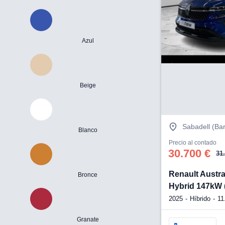
Azul
Beige
Sabadell (Ba
Blanco
Precio al contado
30.700 €
31
Renault Austra
Bronce
Hybrid 147kW 
2025
Híbrido
11
Granate