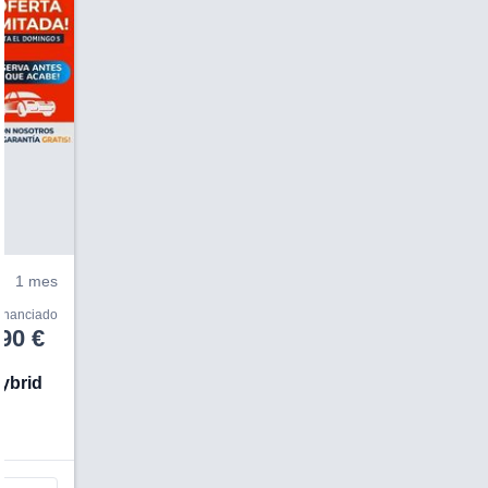
V
1 mes
financiado
90 €
hybrid