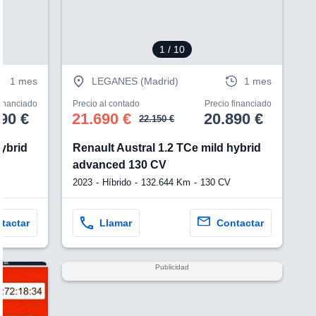
1
/ 10
1 mes
LEGANES (Madrid)
1 mes
financiado
Precio al contado
Precio financiado
90 €
21.690 €
20.890 €
22.150 €
hybrid
Renault Austral 1.2 TCe mild hybrid
advanced 130 CV
2023
Híbrido
132.644 Km
130 CV
tactar
Llamar
Contactar