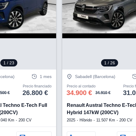
1
/ 23
1
/ 26
rcelona)
1 mes
Sabadell (Barcelona)
Precio financiado
Precio al contado
Precio 
26.800 €
34.900 €
31.0
.500 €
34.910 €
l Techno E-Tech Full
Renault Austral Techno E-Tech
(200CV)
Hybrid 147kW (200CV)
.040 Km
200 CV
2025
Híbrido
11.507 Km
200 CV