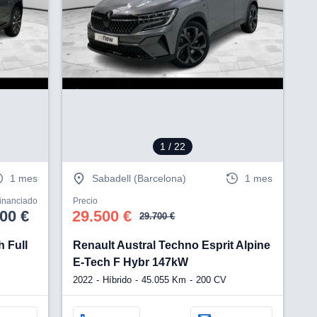
V
1
/ 22
1 mes
Sabadell (Barcelona)
1 mes
financiado
Precio
00 €
29.500 €
29.700 €
 Full
Renault Austral Techno Esprit Alpine
E-Tech F Hybr 147kW
2022
Híbrido
45.055 Km
200 CV