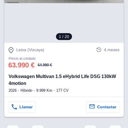
eb, pero no se
okies para
omportamiento
ar publicidad
ersonalizado,
drás
licidad
1
/ 20
rsonalizada.
zar la
Leioa (Vizcaya)
4 meses
e cookies y
stro sitio
Precio al contado
 de este
63.990 €
64.990 €
do el botón
Volkswagen Multivan 1.5 eHybrid Life DSG 130kW
ntimiento,
4motion
estros socios
2026
Híbrido
9.999 Km
177 CV
ies,
es únicos o
imilares para
Llamar
Contactar
cceder y
os personales
a en este
s direcciones