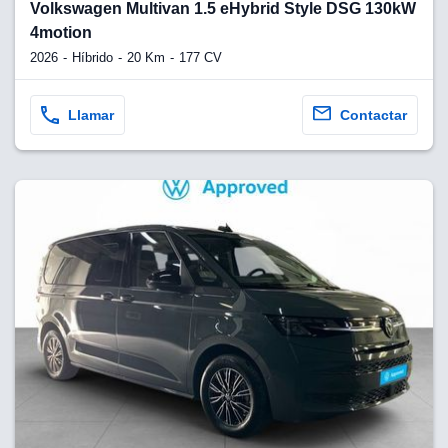
lquier
Volkswagen Multivan 1.5 eHybrid Style DSG 130kW
4motion
to pulsando
2026
Híbrido
20 Km
177 CV
n de cookies
disponible en
Llamar
Contactar
stra página
VAMENTE,
ecnologías
 cookies
o aceptar la
e cookies,
er a nuestro
ectricos.com.
 te
e que solo se
okies que
ias para
 navegación