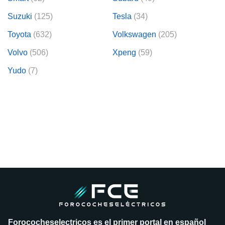
Suzuki
(125)
Tesla
(34)
Toyota
(632)
Volkswagen
(205)
Volvo
(506)
Xpeng
(59)
Yudo
(7)
Forococheselectricos es el primer portal en español