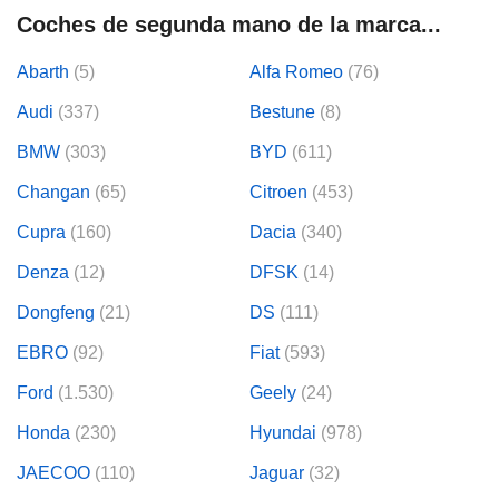
Coches de segunda mano de la marca...
lización
ecisa e
Abarth
(5)
Alfa Romeo
(76)
n mediante
Audi
(337)
Bestune
(8)
spositivos,
contenido
BMW
(303)
BYD
(611)
os, medición
 y contenido,
Changan
(65)
Citroen
(453)
 de audiencia
e servicios.
Cupra
(160)
Dacia
(340)
 1199 socios
Denza
(12)
DFSK
(14)
Dongfeng
(21)
DS
(111)
EBRO
(92)
Fiat
(593)
Ford
(1.530)
Geely
(24)
Honda
(230)
Hyundai
(978)
JAECOO
(110)
Jaguar
(32)