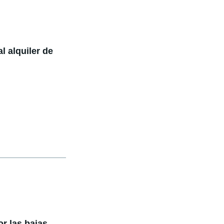
l alquiler de
or las bajas