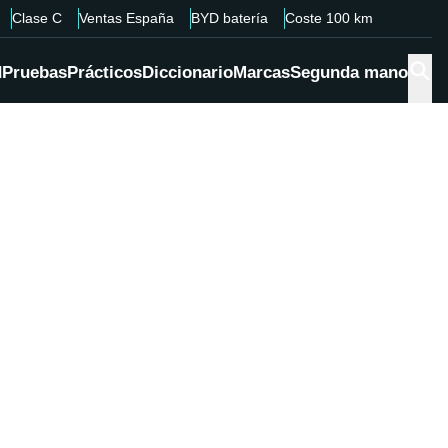
Clase C
Ventas España
BYD batería
Coste 100 km
d
Pruebas
Prácticos
Diccionario
Marcas
Segunda mano