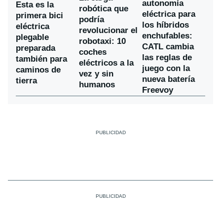
autonomía
Esta es la
robótica que
eléctrica para
primera bici
podría
los híbridos
eléctrica
revolucionar el
enchufables:
plegable
robotaxi: 10
CATL cambia
preparada
coches
las reglas de
también para
eléctricos a la
juego con la
caminos de
vez y sin
nueva batería
tierra
humanos
Freevoy