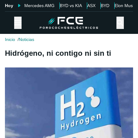
Hoy
Mercedes AMG
BYD vs KIA
ASX
BYD
Elon Musk
Inicio
Noticias
Hidrógeno, ni contigo ni sin ti