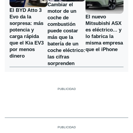
Cambiar el
El BYD Atto 3
motor de un
Evo da la
El nuevo
coche de
sorpresa: más
Mitsubishi ASX
combustión
potencia y
es eléctrico... y
puede costar
carga rápida
lo fabrica la
más que la
que el Kia EV3
misma empresa
batería de un
por menos
que el iPhone
coche eléctrico:
dinero
las cifras
sorprenden