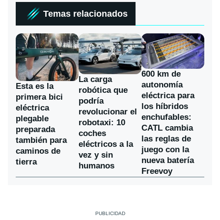
Temas relacionados
600 km de
La carga
autonomía
Esta es la
robótica que
eléctrica para
primera bici
podría
los híbridos
eléctrica
revolucionar el
enchufables:
plegable
robotaxi: 10
CATL cambia
preparada
coches
las reglas de
también para
eléctricos a la
juego con la
caminos de
vez y sin
nueva batería
tierra
humanos
Freevoy