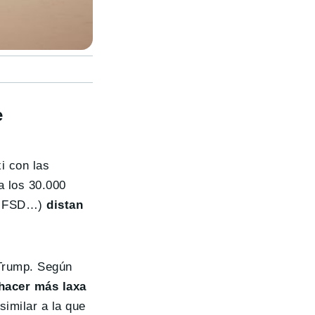
e
i con las
a los 30.000
t, FSD…)
distan
 Trump. Según
hacer más laxa
 similar a la que