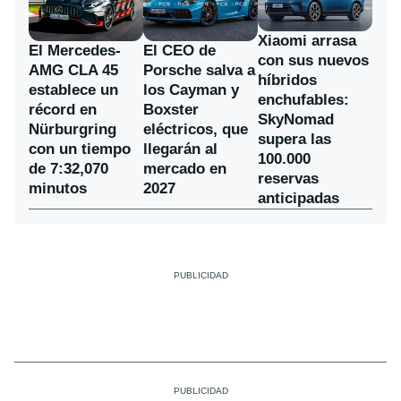
Xiaomi arrasa
El Mercedes-
El CEO de
con sus nuevos
AMG CLA 45
Porsche salva a
híbridos
establece un
los Cayman y
enchufables:
récord en
Boxster
SkyNomad
Nürburgring
eléctricos, que
supera las
con un tiempo
llegarán al
100.000
de 7:32,070
mercado en
reservas
minutos
2027
anticipadas