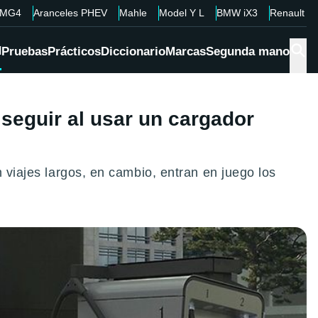
MG4
Aranceles PHEV
Mahle
Model Y L
BMW iX3
Renault 4
d
Pruebas
Prácticos
Diccionario
Marcas
Segunda mano
seguir al usar un cargador
 viajes largos, en cambio, entran en juego los