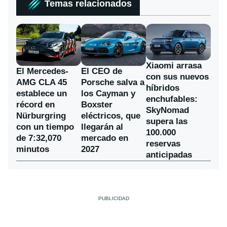
Temas relacionados
Xiaomi arrasa
El Mercedes-
El CEO de
con sus nuevos
AMG CLA 45
Porsche salva a
híbridos
establece un
los Cayman y
enchufables:
récord en
Boxster
SkyNomad
Nürburgring
eléctricos, que
supera las
con un tiempo
llegarán al
100.000
de 7:32,070
mercado en
reservas
minutos
2027
anticipadas