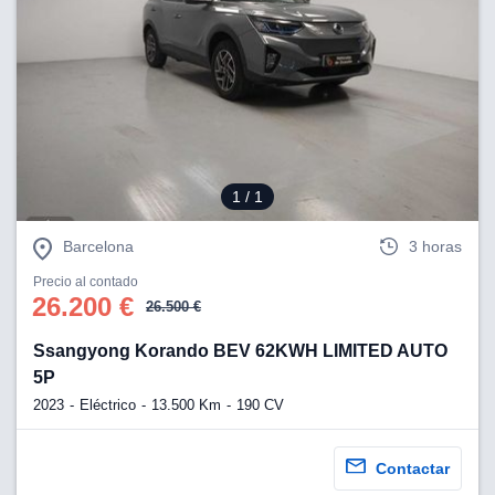
ciar nuestra
ACEPTAR
a seguir
Y
contenido con
CONTINUAR
res de
oste.
CONFIGURACIÓN
botón
ntinuar",
er a la web
RECHAZAR
instalación
1
/ 1
cookies, ya
s o de
Barcelona
3 horas
ios, que nos
eguimiento y
Precio al contado
26.200 €
26.500 €
o en el sitio
 desarrollar
Ssangyong Korando BEV 62KWH LIMITED AUTO
cífico para
5P
licidad y
rsonalizado
2023
Eléctrico
13.500 Km
190 CV
el mismo.
ltar más
n nuestra
Contactar
ookies
y