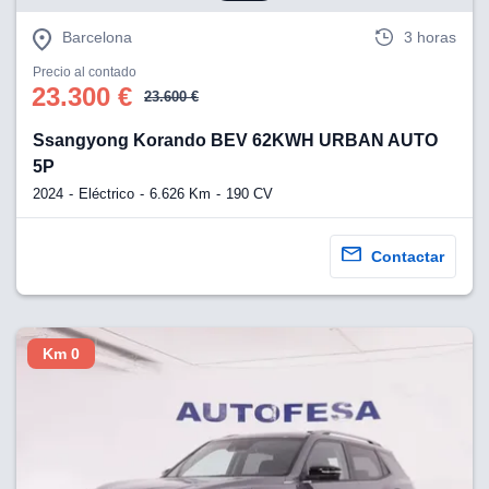
eb, pero no se
okies para
Barcelona
3 horas
omportamiento
ar publicidad
Precio al contado
ersonalizado,
23.300 €
23.600 €
drás
licidad
Ssangyong Korando BEV 62KWH URBAN AUTO
rsonalizada.
5P
zar la
e cookies y
2024
Eléctrico
6.626 Km
190 CV
stro sitio
 de este
do el botón
Contactar
ntimiento,
estros socios
ies,
Km 0
es únicos o
imilares para
cceder y
os personales
a en este
s direcciones