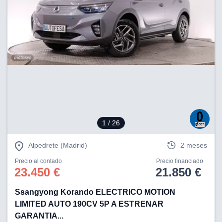
tificadores de
posible que
eedores traten
rsonales en
nterés
 a lo que
rte. Para
tirar su
to u oponerse
o de datos en
mento
 en
 en nuestra
1
/ 26
ookies
en
b.
Alpedrete (Madrid)
2 meses
 nuestros
Precio al contado
Precio financiado
emos el
23.450 €
21.850 €
ratamiento
Ssangyong Korando ELECTRICO MOTION
 información
LIMITED AUTO 190CV 5P A ESTRENAR
tivo y/o
a, uso de
GARANTIA...