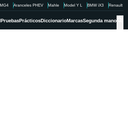
MG4
Aranceles PHEV
Mahle
Model Y L
BMW iX3
Renault 4
d
Pruebas
Prácticos
Diccionario
Marcas
Segunda mano