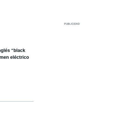
nglés "black
men eléctrico