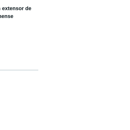
 extensor de
inense