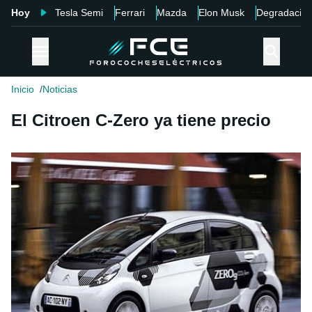
Hoy
Tesla Semi
Ferrari
Mazda
Elon Musk
Degradació
Inicio
Noticias
El Citroen C-Zero ya tiene precio