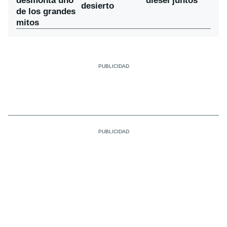
desmonta uno
diésel juntos
desierto
de los grandes
mitos