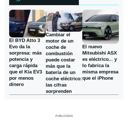
Cambiar el
El BYD Atto 3
motor de un
Evo da la
El nuevo
coche de
sorpresa: más
Mitsubishi ASX
combustión
potencia y
es eléctrico... y
puede costar
carga rápida
lo fabrica la
más que la
que el Kia EV3
misma empresa
batería de un
por menos
que el iPhone
coche eléctrico:
dinero
las cifras
sorprenden