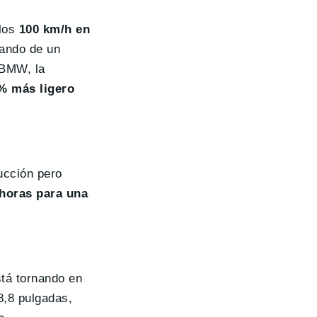
 los
100 km/h en
lando de un
 BMW, la
% más ligero
ucción pero
 horas para una
stá tornando en
8,8 pulgadas,