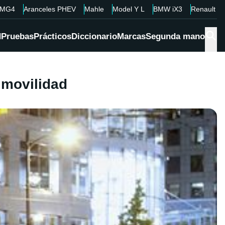
MG4
Aranceles PHEV
Mahle
Model Y L
BMW iX3
Renault 4
d
Pruebas
Prácticos
Diccionario
Marcas
Segunda mano
 movilidad