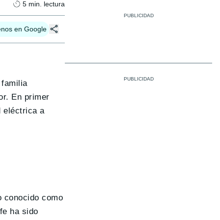
5
min. lectura
enos en Google
familia
or. En primer
 eléctrica a
ano conocido como
ife
ha sido