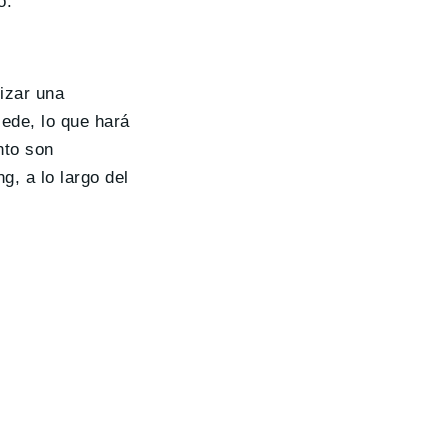
o.
izar una
cede, lo que hará
nto son
g, a lo largo del