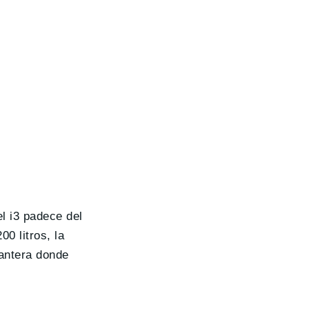
l i3 padece del
0 litros, la
antera donde