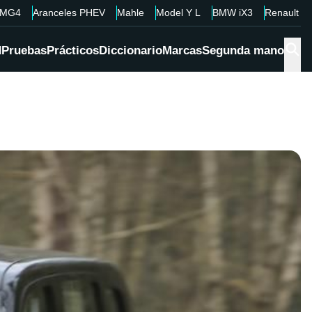
MG4
Aranceles PHEV
Mahle
Model Y L
BMW iX3
Renault 4
d
Pruebas
Prácticos
Diccionario
Marcas
Segunda mano