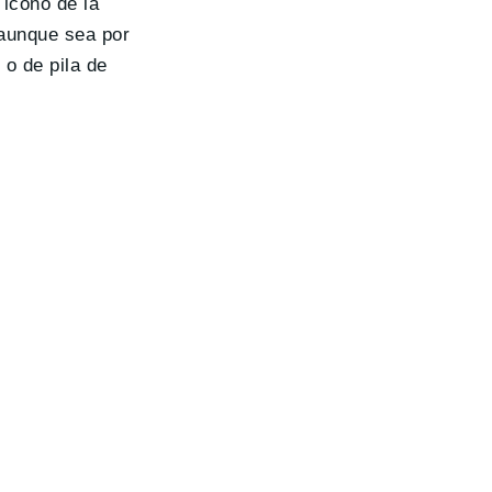
icono de la
 aunque sea por
 o de pila de