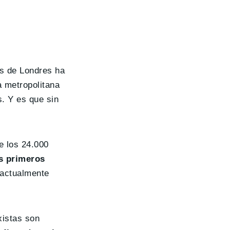
as de Londres ha
a metropolitana
s. Y es que sin
e los 24.000
os primeros
e actualmente
xistas son