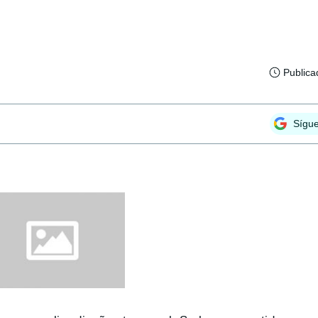
Publica
Sígu