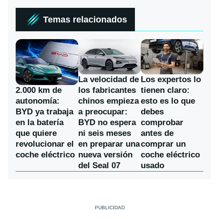
Temas relacionados
La velocidad de
Los expertos lo
los fabricantes
2.000 km de
tienen claro:
chinos empieza
autonomía:
esto es lo que
a preocupar:
BYD ya trabaja
debes
BYD no espera
en la batería
comprobar
ni seis meses
que quiere
antes de
en preparar una
revolucionar el
comprar un
nueva versión
coche eléctrico
coche eléctrico
del Seal 07
usado