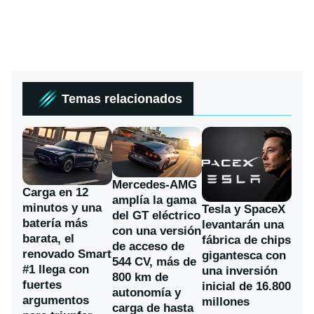
Temas relacionados
Mercedes-AMG
Carga en 12
amplía la gama
minutos y una
Tesla y SpaceX
del GT eléctrico
batería más
levantarán una
con una versión
barata, el
fábrica de chips
de acceso de
renovado Smart
gigantesca con
544 CV, más de
#1 llega con
una inversión
800 km de
fuertes
inicial de 16.800
autonomía y
argumentos
millones
carga de hasta