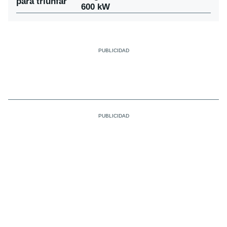
para triunfar
600 kW