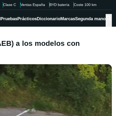
Clase C
Ventas España
BYD batería
Coste 100 km
d
Pruebas
Prácticos
Diccionario
Marcas
Segunda mano
(AEB) a los modelos con