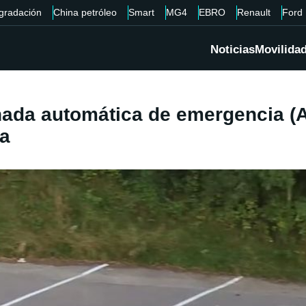
gradación
China petróleo
Smart
MG4
EBRO
Renault
Ford
Noticias
Movilida
renada automática de emergencia 
na