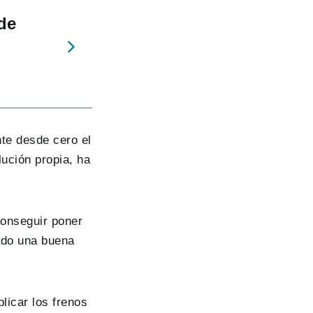
de
te desde cero el
ución propia, ha
conseguir poner
ado una buena
licar los frenos