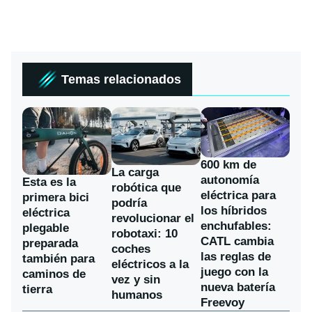
Temas relacionados
600 km de
La carga
autonomía
Esta es la
robótica que
eléctrica para
primera bici
podría
los híbridos
eléctrica
revolucionar el
enchufables:
plegable
robotaxi: 10
CATL cambia
preparada
coches
las reglas de
también para
eléctricos a la
juego con la
caminos de
vez y sin
nueva batería
tierra
humanos
Freevoy