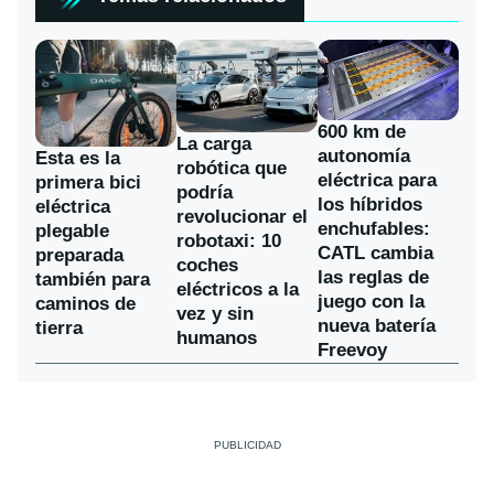
600 km de
La carga
autonomía
Esta es la
robótica que
eléctrica para
primera bici
podría
los híbridos
eléctrica
revolucionar el
enchufables:
plegable
robotaxi: 10
CATL cambia
preparada
coches
las reglas de
también para
eléctricos a la
juego con la
caminos de
vez y sin
nueva batería
tierra
humanos
Freevoy