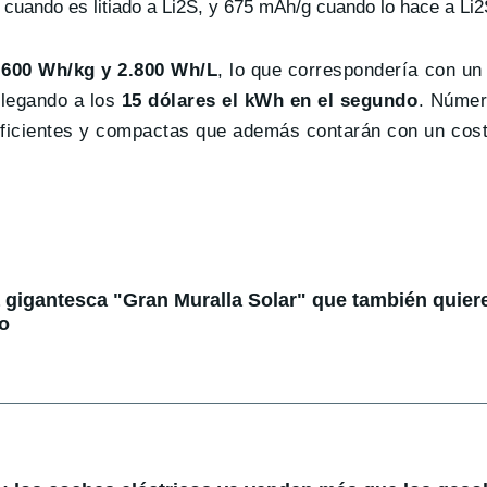
cuando es litiado a Li2S, y 675 mAh/g cuando lo hace a Li2
.600 Wh/kg y 2.800 Wh/L
, lo que correspondería con un 
 llegando a los
15 dólares el kWh en el segundo
. Númer
 eficientes y compactas que además contarán con un cos
 gigantesca "Gran Muralla Solar" que también quier
to