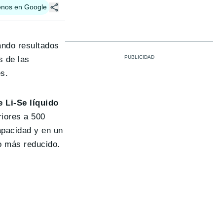
enos en Google
ando resultados
s de las
s.
e Li-Se líquido
riores a 500
apacidad y en un
o más reducido.