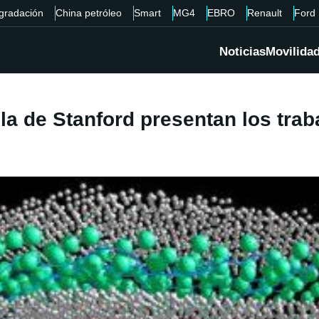
gradación
China petróleo
Smart
MG4
EBRO
Renault
Ford
Noticias
Movilida
a de Stanford presentan los traba