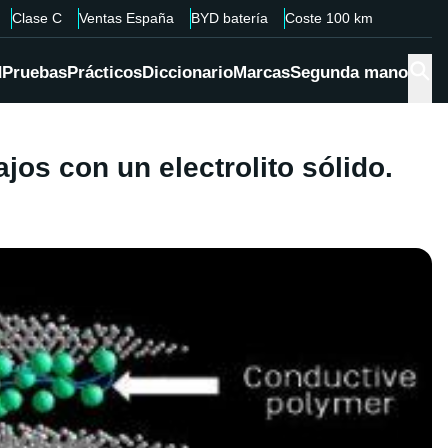
Clase C
Ventas España
BYD batería
Coste 100 km
d
Pruebas
Prácticos
Diccionario
Marcas
Segunda mano
jos con un electrolito sólido.