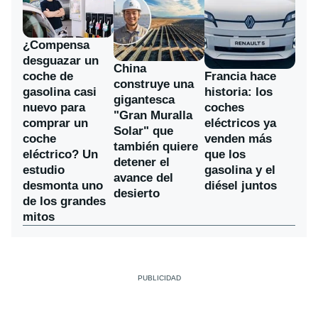
¿Compensa
desguazar un
China
coche de
Francia hace
construye una
gasolina casi
historia: los
gigantesca
nuevo para
coches
"Gran Muralla
comprar un
eléctricos ya
Solar" que
coche
venden más
también quiere
eléctrico? Un
que los
detener el
estudio
gasolina y el
avance del
desmonta uno
diésel juntos
desierto
de los grandes
mitos