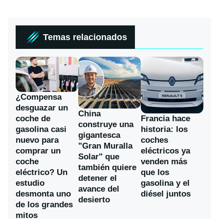
Temas relacionados
¿Compensa
desguazar un
China
coche de
Francia hace
construye una
gasolina casi
historia: los
gigantesca
nuevo para
coches
"Gran Muralla
comprar un
eléctricos ya
Solar" que
coche
venden más
también quiere
eléctrico? Un
que los
detener el
estudio
gasolina y el
avance del
desmonta uno
diésel juntos
desierto
de los grandes
mitos