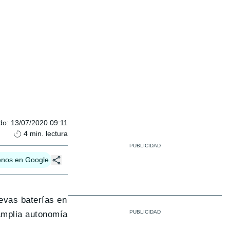
do
:
13/07/2020 09:11
4
min. lectura
enos en Google
uevas baterías en
 amplia autonomía