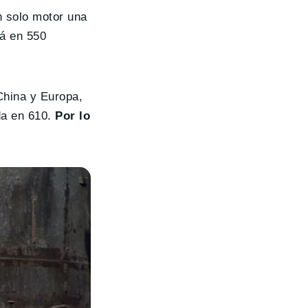
n solo motor una
rá en 550
China y Europa,
da en 610.
Por lo