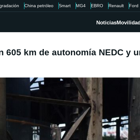
gradación
China petróleo
Smart
MG4
EBRO
Renault
Ford
Noticias
Movilida
on 605 km de autonomía NEDC y u