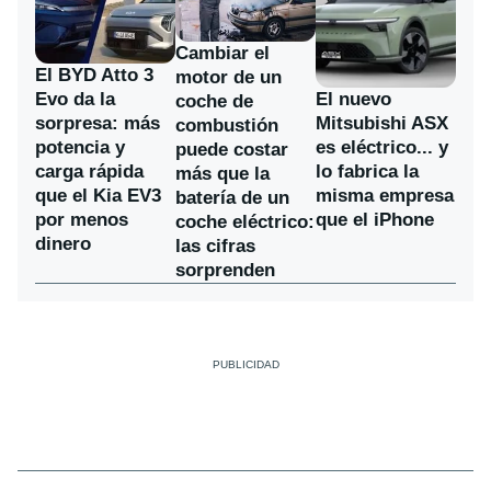
Cambiar el
El BYD Atto 3
motor de un
Evo da la
El nuevo
coche de
sorpresa: más
Mitsubishi ASX
combustión
potencia y
es eléctrico... y
puede costar
carga rápida
lo fabrica la
más que la
que el Kia EV3
misma empresa
batería de un
por menos
que el iPhone
coche eléctrico:
dinero
las cifras
sorprenden