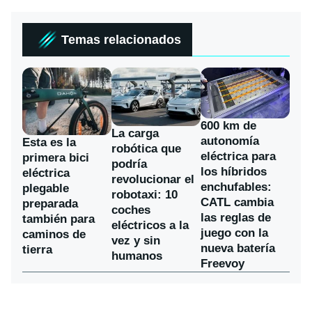
Temas relacionados
600 km de
La carga
autonomía
Esta es la
robótica que
eléctrica para
primera bici
podría
los híbridos
eléctrica
revolucionar el
enchufables:
plegable
robotaxi: 10
CATL cambia
preparada
coches
las reglas de
también para
eléctricos a la
juego con la
caminos de
vez y sin
nueva batería
tierra
humanos
Freevoy