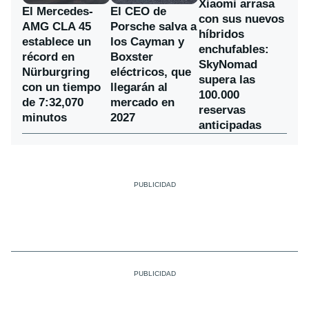
Xiaomi arrasa
El Mercedes-
El CEO de
con sus nuevos
AMG CLA 45
Porsche salva a
híbridos
establece un
los Cayman y
enchufables:
récord en
Boxster
SkyNomad
Nürburgring
eléctricos, que
supera las
con un tiempo
llegarán al
100.000
de 7:32,070
mercado en
reservas
minutos
2027
anticipadas