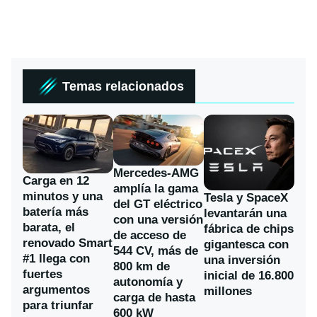
Temas relacionados
Mercedes-AMG
Carga en 12
amplía la gama
minutos y una
Tesla y SpaceX
del GT eléctrico
batería más
levantarán una
con una versión
barata, el
fábrica de chips
de acceso de
renovado Smart
gigantesca con
544 CV, más de
#1 llega con
una inversión
800 km de
fuertes
inicial de 16.800
autonomía y
argumentos
millones
carga de hasta
para triunfar
600 kW