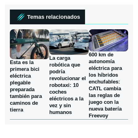
Temas relacionados
600 km de
La carga
autonomía
Esta es la
robótica que
eléctrica para
primera bici
podría
los híbridos
eléctrica
revolucionar el
enchufables:
plegable
robotaxi: 10
CATL cambia
preparada
coches
las reglas de
también para
eléctricos a la
juego con la
caminos de
vez y sin
nueva batería
tierra
humanos
Freevoy