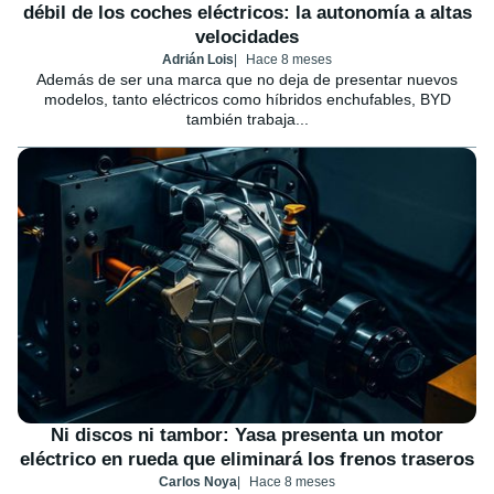
débil de los coches eléctricos: la autonomía a altas
velocidades
Adrián Lois
Hace 8 meses
Además de ser una marca que no deja de presentar nuevos
modelos, tanto eléctricos como híbridos enchufables, BYD
también trabaja...
Ni discos ni tambor: Yasa presenta un motor
eléctrico en rueda que eliminará los frenos traseros
Carlos Noya
Hace 8 meses