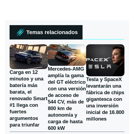
Temas relacionados
Mercedes-AMG
Carga en 12
amplía la gama
minutos y una
Tesla y SpaceX
del GT eléctrico
batería más
levantarán una
con una versión
barata, el
fábrica de chips
de acceso de
renovado Smart
gigantesca con
544 CV, más de
#1 llega con
una inversión
800 km de
fuertes
inicial de 16.800
autonomía y
argumentos
millones
carga de hasta
para triunfar
600 kW