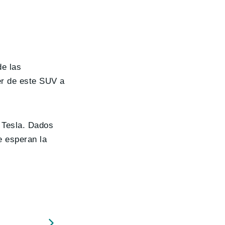
de las
er de este SUV a
 Tesla. Dados
e esperan la