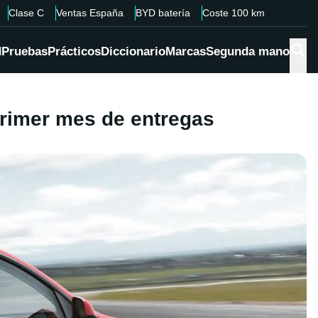
Clase C
Ventas España
BYD batería
Coste 100 km
d
Pruebas
Prácticos
Diccionario
Marcas
Segunda mano
primer mes de entregas