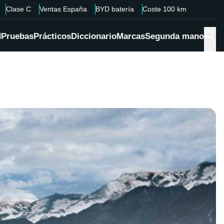
Clase C
Ventas España
BYD batería
Coste 100 km
d
Pruebas
Prácticos
Diccionario
Marcas
Segunda mano