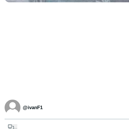
@ivanF1
...