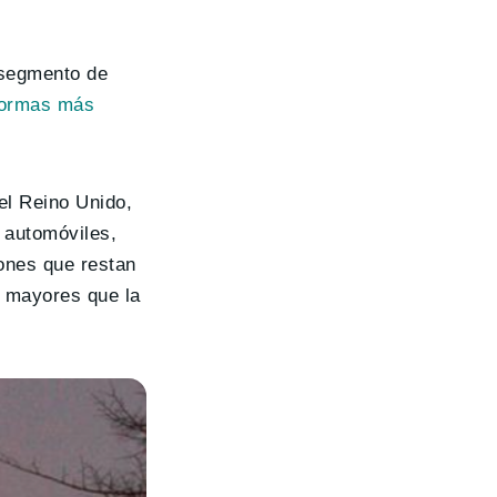
 segmento de
normas más
el Reino Unido,
 automóviles,
ones que restan
, mayores que la