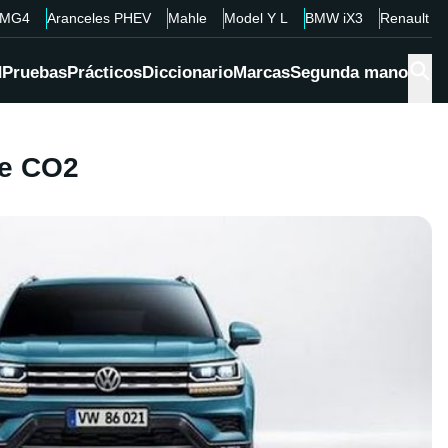
MG4
Aranceles PHEV
Mahle
Model Y L
BMW iX3
Renault 4
d
Pruebas
Prácticos
Diccionario
Marcas
Segunda mano
de CO2