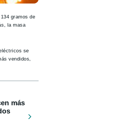
e 134 gramos de
ás, la masa
eléctricos se
más vendidos,
ecen más
dos