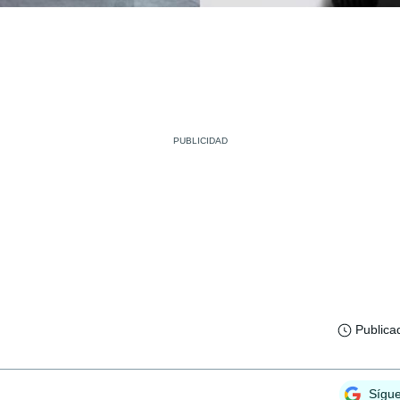
Publica
Sígu