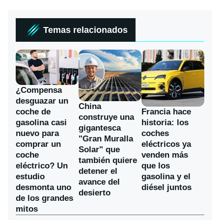
Temas relacionados
¿Compensa
desguazar un
China
coche de
Francia hace
construye una
gasolina casi
historia: los
gigantesca
nuevo para
coches
"Gran Muralla
comprar un
eléctricos ya
Solar" que
coche
venden más
también quiere
eléctrico? Un
que los
detener el
estudio
gasolina y el
avance del
desmonta uno
diésel juntos
desierto
de los grandes
mitos