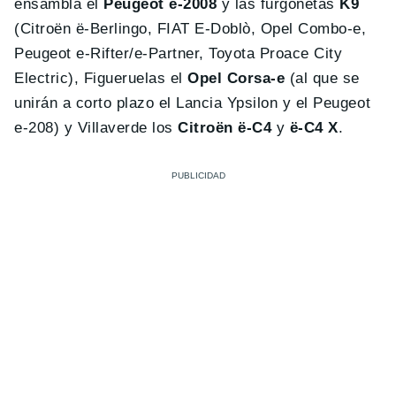
ensambla el
Peugeot e-2008
y las furgonetas
K9
(Citroën ë-Berlingo, FIAT E-Doblò, Opel Combo-e,
Peugeot e-Rifter/e-Partner, Toyota Proace City
Electric), Figueruelas el
Opel Corsa-e
(al que se
unirán a corto plazo el Lancia Ypsilon y el Peugeot
e-208) y Villaverde los
Citroën ë-C4
y
ë-C4 X
.