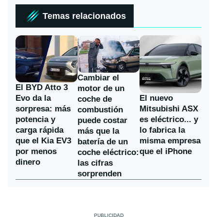
Temas relacionados
Cambiar el
El BYD Atto 3
motor de un
Evo da la
El nuevo
coche de
sorpresa: más
Mitsubishi ASX
combustión
potencia y
es eléctrico... y
puede costar
carga rápida
lo fabrica la
más que la
que el Kia EV3
misma empresa
batería de un
por menos
que el iPhone
coche eléctrico:
dinero
las cifras
sorprenden